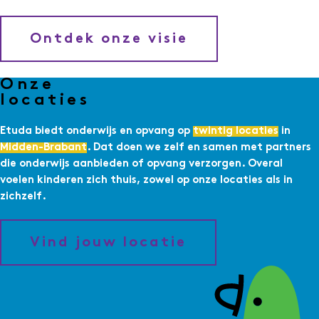
Ontdek onze visie
Onze
locaties
Etuda biedt onderwijs en opvang op
twintig locaties
in
Midden-Brabant
. Dat doen we zelf en samen met partners
die onderwijs aanbieden of opvang verzorgen. Overal
voelen kinderen zich thuis, zowel op onze locaties als in
zichzelf.
Vind jouw locatie