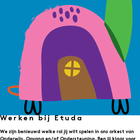
Werken bij Etuda
We zijn benieuwd welke rol jij wilt spelen in ons orkest van
Onderwijs, Opvang en/of Ondersteuning. Ben jij klaar voor